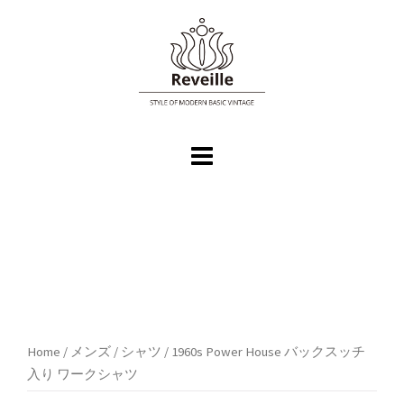
コ
ン
テ
ン
ツ
へ
ス
キ
ッ
プ
Home
/
メンズ
/
シャツ
/ 1960s Power House バックスッチ
入り ワークシャツ