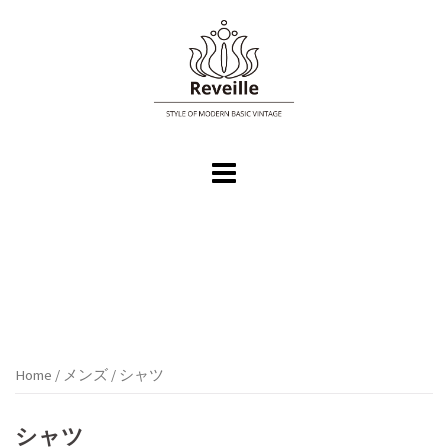
コ
ン
テ
ン
ツ
へ
ス
キ
ッ
プ
Home
/
メンズ
/ シャツ
シャツ