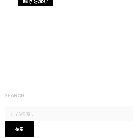
続きを読む
SEARCH
検
索
対
検索
象: