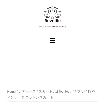
コ
ン
テ
ン
ツ
へ
ス
キ
ッ
プ
Home
/
レディース
/
スカート
/ 1940s-50s バタフライ柄 ヴ
ィンテージ コットンスカート